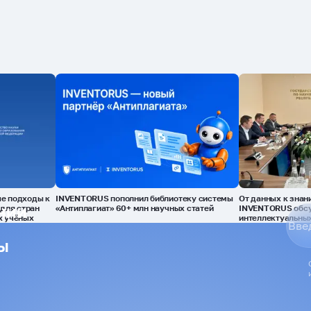
е подходы к
INVENTORUS пополнил библиотеку системы
От данных к знан
нии
для стран
«Антиплагиат» 60+ млн научных статей
INVENTORUS обсу
х учёных
интеллектуальных
ы