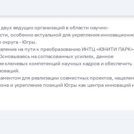
дения международн
 двух ведущих организаций в области научно-
ом-2024», компан
ости, особенно актуальной для укрепления инновационн
округа - Югры.
онд развития ИНТ
авление на пути к преобразованию ИНТЦ «ЮНИТИ ПАРК»
Основываясь на согласованных усилиях, данное
подписали
ие ключевых компетенций научных кадров и обеспечить
новаций.
даментом для реализации совместных проектов, нацеле
ртнёрстве
иона и укрепление позиций Югры как центра инноваций 