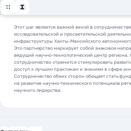
Главная
Бизнес
Образование
В рамках прове
Этот шаг является важной вехой в сотрудничестве
форума «Технопр
исследовательской и просветительской деятельн
инфраструктуры Ханты-Мансийского автономного 
INVENTORUS и Ф
Это партнерство маркирует собой знаковое напр
ведущий научно-технологический центр региона. 
«ЮНИТИ ПАРК» 
сотрудничество стремится стимулировать развит
доступ к лучшим практикам и знаниям в сфере ин
Сотрудничество обеих сторон обещает стать фун
соглашение о па
на развитие научно-технического потенциала рег
научного лидерства.
44
30.08.2024
Пресс-центр
Новости