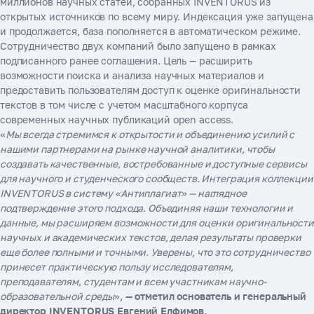
миллионов научных статей, собранных INVENTORUS из
открытых источников по всему миру. Индексация уже запущена
и продолжается, база пополняется в автоматическом режиме.
Сотрудничество двух компаний было запущено в рамках
подписанного ранее соглашения. Цель — расширить
возможности поиска и анализа научных материалов и
предоставить пользователям доступ к оценке оригинальности
текстов в том числе с учетом масштабного корпуса
современных научных публикаций open access.
«
Мы всегда стремимся к открытости и объединению усилий с
нашими партнерами на рынке научной аналитики, чтобы
создавать качественные, востребованные и доступные сервисы
для научного и студенческого сообществ. Интеграция коллекции
INVENTORUS в систему «Антиплагиат» — наглядное
подтверждение этого подхода. Объединяя наши технологии и
данные, мы расширяем возможности для оценки оригинальности
научных и академических текстов, делая результаты проверки
еще более полными и точными. Уверены, что это сотрудничество
принесет практическую пользу исследователям,
преподавателям, студентам и всем участникам научно-
образовательной среды
»,
— отметил основатель и генеральный
директор INVENTORUS Евгений Елфимов.