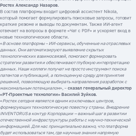
Ростех Александр Назаров.
В состав платформы входит цифровой ассистент Nikola,
который помогает формулировать поисковые запросы, готовит
краткие резюме и выводы по документам. Также ИИ-агент
отвечает на вопросы в формате «Чат с PDF» и ускоряет вход в
новые технологические области.
«
В основе платформы – ИИ-сервисы, обученные на отраслевых
данных. Они автоматизируют выявление скрытых
технологических взаимосвязей, помогают формировать
стратегии развития и обеспечивают глубокую интерпретацию
данных. Наши коллеги получат не просто инструмент поиска
патентов и публикаций, а полноценную среду для принятия
решений, позволяющую выбирать направления разработок с
максимальным потенциалом
», –
сказал генеральный директор
«РТ-Проектные технологии» Василий Зуйков.
«
Ростех сегодня является одним из ключевых центров,
формирующих технологическую повестку страны. Внедрение
INVENTORUS в контур Корпорации — важный шаг в развитии
отечественной инфраструктуры работы с научно-технической
информацией. Для нас принципиально важно, что платформа
будет использоваться там, где научные знания напрямую