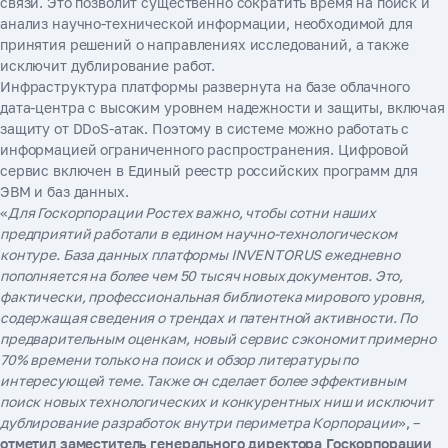
связи. Это позволит существенно сократить время на поиск и
анализ научно-технической информации, необходимой для
принятия решений о направлениях исследований, а также
исключит дублирование работ.
Инфраструктура платформы развернута на базе облачного
дата-центра с высоким уровнем надежности и защиты, включая
защиту от DDoS-атак. Поэтому в системе можно работать с
информацией ограниченного распространения. Цифровой
сервис включен в Единый реестр российских программ для
ЭВМ и баз данных.
«
Для Госкорпорации Ростех важно, чтобы сотни наших
предприятий работали в едином научно-технологическом
контуре. База данных платформы INVENTORUS ежедневно
пополняется на более чем 50 тысяч новых документов. Это,
фактически, профессиональная библиотека мирового уровня,
содержащая сведения о трендах и патентной активности. По
предварительным оценкам, новый сервис сэкономит примерно
70% времени только на поиск и обзор литературы по
интересующей теме. Также он сделает более эффективным
поиск новых технологических и конкурентных ниш и исключит
дублирование разработок внутри периметра Корпорации
», –
отметил заместитель генерального директора Госкорпорации