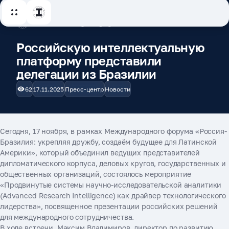
Российскую интеллектуальную
платформу представили
делегации из Бразилии
62
17.11.2025
Пресс-центр
Новости
Сегодня, 17 ноября, в рамках Международного форума «Россия-
Бразилия: укрепляя дружбу, создаём будущее для Латинской
Америки», который объединил ведущих представителей
дипломатического корпуса, деловых кругов, государственных и
общественных организаций, состоялось мероприятие
«Продвинутые системы научно-исследовательской аналитики
(Advanced Research Intelligence) как драйвер технологического
лидерства», посвященное презентации российских решений
для международного сотрудничества.
В ходе встречи, Максим Владимиров, директор по развитию