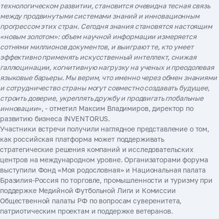
технологическом развитии, становится очевидна тесная связь
между продвинутыми системами знаний и инновационным
прогрессом этих стран. Сегодня знания становятся настоящим
«новым золотом»: объем научной информации измеряется
сотнями миллионов документов, и выиграют те, кто умеет
эффективно применять искусственный интеллект, снижая
галлюцинации, когнитивную нагрузку на ученых и преодолевая
языковые барьеры. Мы верим, что именно через обмен знаниями
и сотрудничество страны могут совместно создавать будущее,
строить доверие, укреплять дружбу и продвигать глобальные
инновации
», - отметил Максим Владимиров, директор по
развитию бизнеса INVENTORUS.
Участники встречи получили наглядное представление о том,
как российская платформа может поддерживать
стратегические решения компаний и исследовательских
центров на международном уровне. Организаторами форума
выступили Фонд «Моя родословная» и Национальная палата
Бразилия-Россия по торговле, промышленности и туризму при
поддержке Медийной Футбольной Лиги и Комиссии
Общественной палаты РФ по вопросам суверенитета,
патриотическим проектам и поддержке ветеранов.