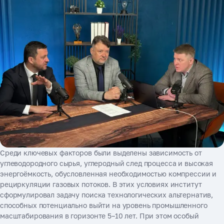
Среди ключевых факторов были выделены зависимость от
углеводородного сырья, углеродный след процесса и высокая
энергоёмкость, обусловленная необходимостью компрессии и
рециркуляции газовых потоков. В этих условиях институт
сформулировал задачу поиска технологических альтернатив,
способных потенциально выйти на уровень промышленного
масштабирования в горизонте 5–10 лет. При этом особый