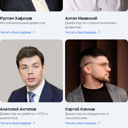
Рустам Хафизов
Антон Маевский
Исполнительный директор
Директор по стратегическому
развитию
Читать биографию
Читать биографию
Анатолий Антипов
Сергей Коннов
Директор по работе с НТИ и
Директор по продуктам и
аналитике
технологиям
Читать биографию
Читать биографию